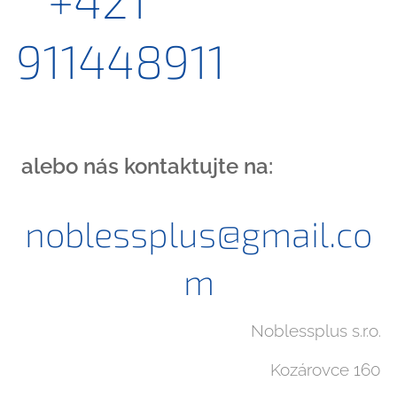
+421
911448911
alebo nás kontaktujte na:
noblessplus@gmail.co
m
Noblessplus s.r.o
.
Kozárovce 160